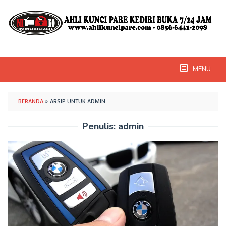
Skip
to
content
MENU
BERANDA
»
ARSIP UNTUK ADMIN
Penulis:
admin